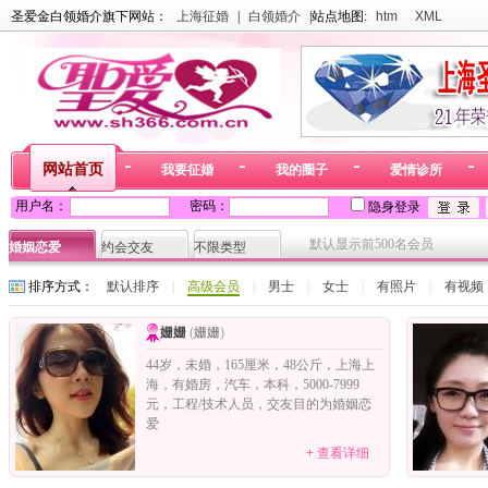
圣爱金白领婚介旗下网站：
上海征婚
|
白领婚介
|站点地图:
htm
XML
网站首页
我要征婚
我的圈子
爱情诊所
用户名：
密码：
隐身登录
默认显示前500名会员
婚姻恋爱
约会交友
不限类型
排序方式：
默认排序
|
高级会员
|
男士
|
女士
|
有照片
|
有视频
姗姗
(
姗姗
)
44岁，未婚，165厘米，48公斤，上海上
海，有婚房，汽车，本科，5000-7999
元，工程/技术人员，交友目的为婚姻恋
爱
+ 查看详细