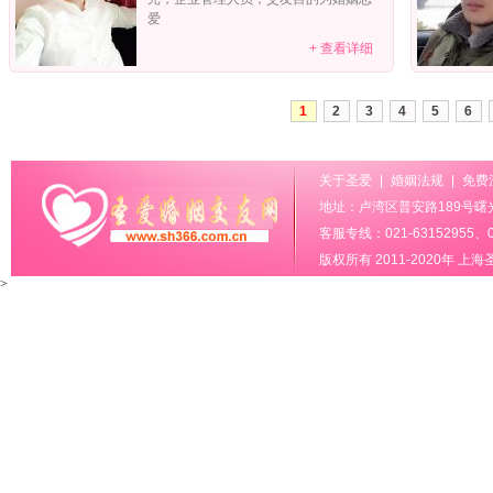
爱
+ 查看详细
1
2
3
4
5
6
关于圣爱
|
婚姻法规
|
免费
地址：卢湾区普安路189号曙光
客服专线：021-63152955、02
版权所有 2011-2020年
上海
>