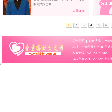
的为婚姻恋爱
+ 查看详细
1
2
3
4
5
6
关于圣爱
|
婚姻法规
|
免费
地址：卢湾区普安路189号曙光
客服专线：021-63152955、02
版权所有 2011-2020年
上海
>