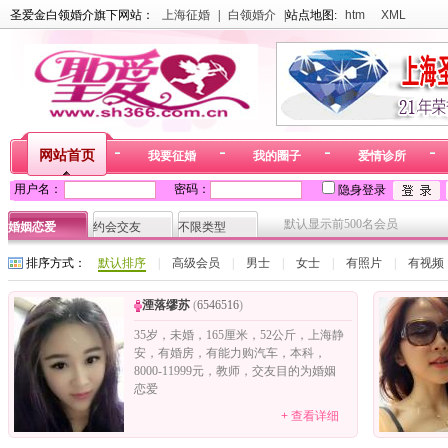
圣爱金白领婚介旗下网站：
上海征婚
|
白领婚介
|站点地图:
htm
XML
网站首页
我要征婚
我的圈子
爱情诊所
用户名：
密码：
隐身登录
默认显示前500名会员
婚姻恋爱
约会交友
不限类型
排序方式：
默认排序
|
高级会员
|
男士
|
女士
|
有照片
|
有视频
湮落缪苏
(
6546516
)
35岁，未婚，165厘米，52公斤，上海静
安，有婚房，有能力购汽车，本科，
8000-11999元，教师，交友目的为婚姻
恋爱
+ 查看详细