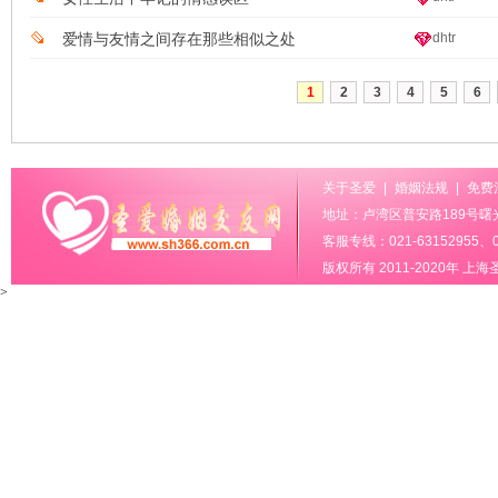
爱情与友情之间存在那些相似之处
dhtr
1
2
3
4
5
6
关于圣爱
|
婚姻法规
|
免费
地址：卢湾区普安路189号曙光
客服专线：021-63152955、02
版权所有 2011-2020年
上海
>