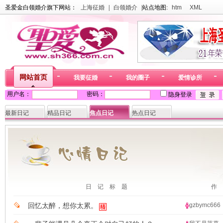
圣爱金白领婚介旗下网站：
上海征婚
|
白领婚介
|站点地图:
htm
XML
网站首页
我要征婚
我的圈子
爱情诊所
用户名：
密码：
隐身登录
最新日记
精品日记
焦点日记
热点日记
日 记 标 题
作 
回忆太醉，想你太累。
gzbymc666