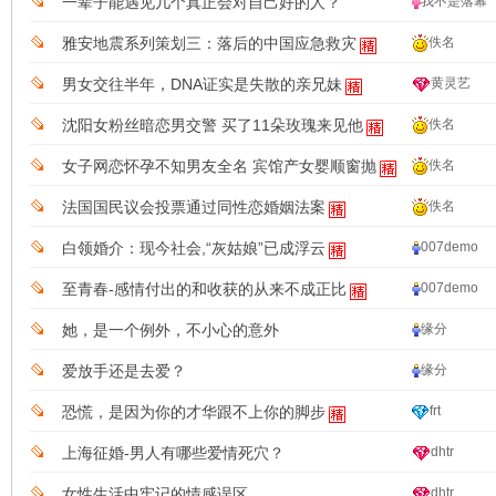
一辈子能遇见几个真正会对自己好的人？
我不是落幕
雅安地震系列策划三：落后的中国应急救灾
佚名
男女交往半年，DNA证实是失散的亲兄妹
黄灵艺
沈阳女粉丝暗恋男交警 买了11朵玫瑰来见他
佚名
女子网恋怀孕不知男友全名 宾馆产女婴顺窗抛
佚名
法国国民议会投票通过同性恋婚姻法案
佚名
白领婚介：现今社会,“灰姑娘”已成浮云
007demo
至青春-感情付出的和收获的从来不成正比
007demo
她，是一个例外，不小心的意外
缘分
爱放手还是去爱？
缘分
恐慌，是因为你的才华跟不上你的脚步
frt
上海征婚-男人有哪些爱情死穴？
dhtr
女性生活中牢记的情感误区
dhtr