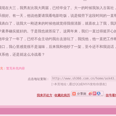
在大三，我男友比我大两届，已经毕业了。大一的时候我加入古装社，
系很好。有一天，他说他要请我看电影吃饭，说是犒劳下这段时间的一直
我表白了，说我大一刚进来的时候他就觉得我很清新，就喜欢上了我，我
学素养确实挺好的。于是我也就答应了。这两年来，我们一直过得挺开心
他毕业了一年了，已经不会主动约我出去游玩了，我找他，他一直把工作
借口，我心里感觉很不是滋味，后来我和他吵了一架，至今还不和我说话
联系他，还是就这么冷战着？
充：
暂无补充内容
点击地址复制：
[↑本页地址↑,通过QQ或MSN发给你朋友]
我来开处方
|
收藏此病历
|
|
挂号看