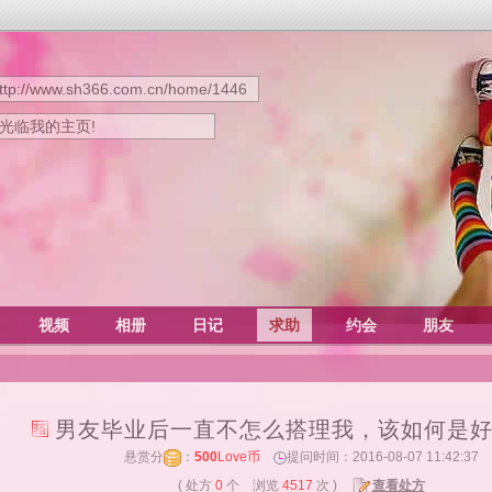
ttp://www.sh366.com.cn/home/1446
迎光临我的主页!
视频
相册
日记
求助
约会
朋友
男友毕业后一直不怎么搭理我，该如何是
悬赏分
：
500
Love币
提问时间：2016-08-07 11:42:37
( 处方
0
个 浏览
4517
次 )
查看处方