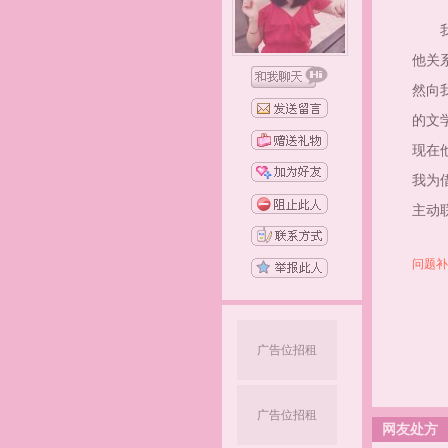
我现
他关
然向
的文
现在
我为
主动
问题补
广告位招租
广告位招租
网友处方