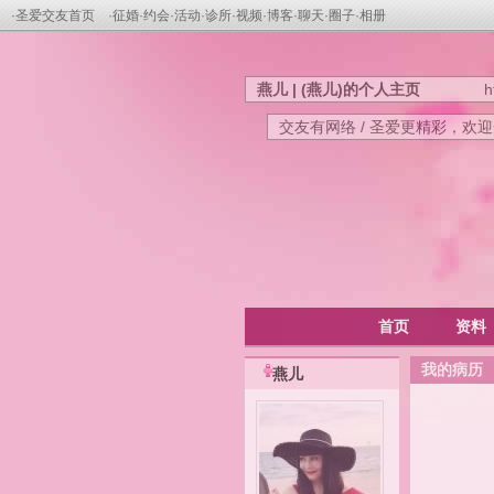
·
圣爱交友首页
·
征婚
·
约会
·
活动
·
诊所
·
视频
·
博客
·
聊天
·
圈子
·
相册
燕儿 | (燕儿)的个人主页
h
交友有网络 / 圣爱更精彩，欢
首页
资料
我的病历
燕儿