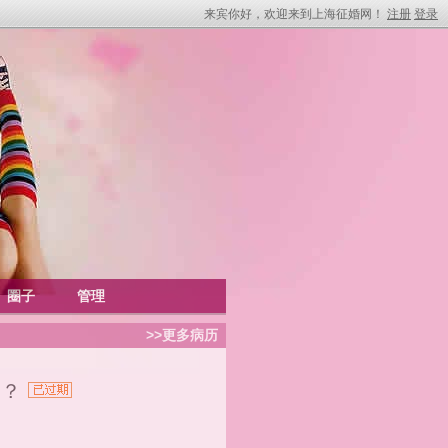
来宾你好，欢迎来到上海征婚网！
注册
登录
圈子
管理
>>更多病历
好？