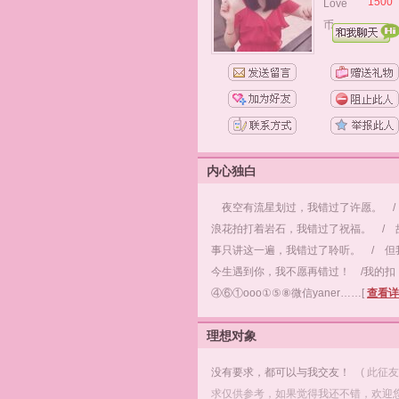
1500
Love
币：
内心独白
夜空有流星划过，我错过了许愿。 
浪花拍打着岩石，我错过了祝福。 / 
事只讲这一遍，我错过了聆听。 / 但
今生遇到你，我不愿再错过！ /我的扣
④⑥①ooo①⑤⑧微信yaner……[
查看详
理想对象
没有要求，都可以与我交友！
( 此征
求仅供参考，如果觉得我还不错，欢迎