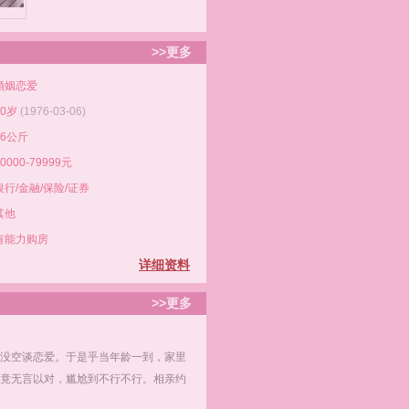
>>更多
婚姻恋爱
50岁
(1976-03-06)
56公斤
50000-79999元
银行/金融/保险/证券
其他
有能力购房
详细资料
>>更多
空谈恋爱。于是乎当年龄一到，家里
象竟无言以对，尴尬到不行不行。相亲约