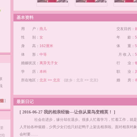
基本资料
用 户：
燕儿
交友目的：
性 别：
女
年 龄：
身 高：
162厘米
体 重：
体 形：
中等
月 收 入：
婚姻状况：
离异无子女
行 业：
/
学 历：
本科
职 业：
故
所在地区：
北京 >> 北京
(故乡：北京 >> 北京)
婚 房：
我
细
]
最新日记
[ 2016-06-27 我的相亲经验---让你从菜鸟变精英！ ]
社会在进步，缘分却在退步。很多人忙着学习，忙着工作，就是没
人开始各种催婚，少男少女们也只好赶鸭子上架去相亲啦。面对相亲对
友要
会时要……
您给