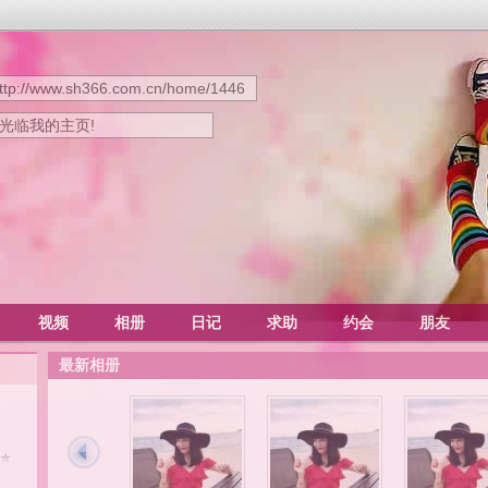
ttp://www.sh366.com.cn/home/1446
迎光临我的主页!
视频
相册
日记
求助
约会
朋友
最新相册