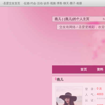
·
圣爱交友首页
·
征婚
·
约会
·
活动
·
诊所
·
视频
·
博客
·
聊天
·
圈子
·
相册
燕儿 | (燕儿)的个人主页
h
交友有网络 / 圣爱更精彩，欢
首页
资料
燕儿
0 次
登 录：
4003
人 气：
认 证：