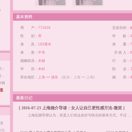
基本资料
用 户：
771818
交友目的：
性 别：
男
年 龄：
身 高：
183厘米
体 重：
体 形：
中等
月 收 入：
婚姻状况：
未婚
行 业：
明；
学 历：
本科
职 业：
纷，
所在地区：
上海 >> 浦东
(故乡：上海 >> 上海)
婚 房：
来就
查
最新日记
[ 2016-07-23 上海婚介导读：女人让自己更性感方法-微笑 ]
上海征婚导师认为，笑是人们传达友好与快乐的基本方式。不过，
友要
您给