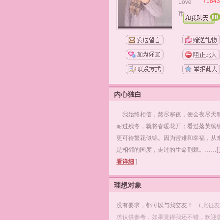
71843
Love
币：
内心独白
我始终相信，熬尽寒夜，便会夜尽天
耐过残冬，就将春暖花开；看过落英缤
更可待繁花似锦。因为苦难和幸福，从
是相邻的国度，走过的生命荆棘。……[
看详细
]
理想对象
没有要求，都可以与我交友！
( 此征
求仅供参考，如果觉得我还不错，欢迎