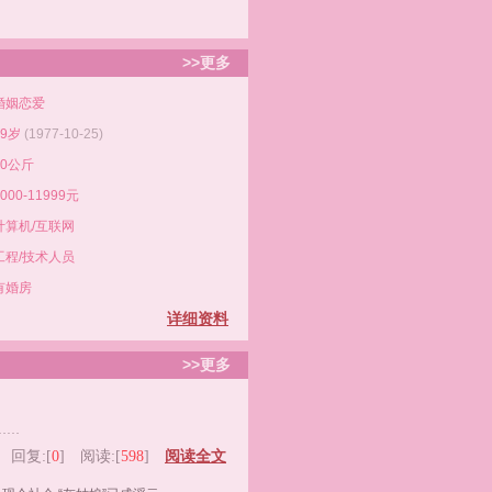
>>更多
婚姻恋爱
49岁
(1977-10-25)
70公斤
8000-11999元
计算机/互联网
工程/技术人员
有婚房
详细资料
>>更多
……
阅读全文
回复:[
0
] 阅读:[
598
]