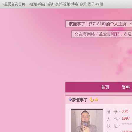
·
圣爱交友首页
·
征婚
·
约会
·
活动
·
诊所
·
视频
·
博客
·
聊天
·
圈子
·
相册
该懂事了 | (771818)的个人主页
h
交友有网络 / 圣爱更精彩，欢
首页
资料
该懂事了
0 次
登 录：
1997
人 气：
认 证：