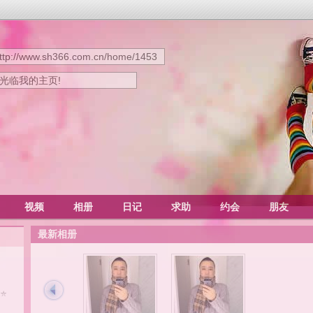
ttp://www.sh366.com.cn/home/1453
迎光临我的主页!
视频
相册
日记
求助
约会
朋友
最新相册