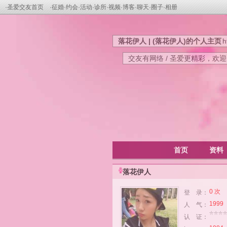
·
圣爱交友首页
·
征婚
·
约会
·
活动
·
诊所
·
视频
·
博客
·
聊天
·
圈子
·
相册
落花伊人 | (落花伊人)的个人主页
h
交友有网络 / 圣爱更精彩，欢
首页
资料
落花伊人
0 次
登 录：
1999
人 气：
认 证：