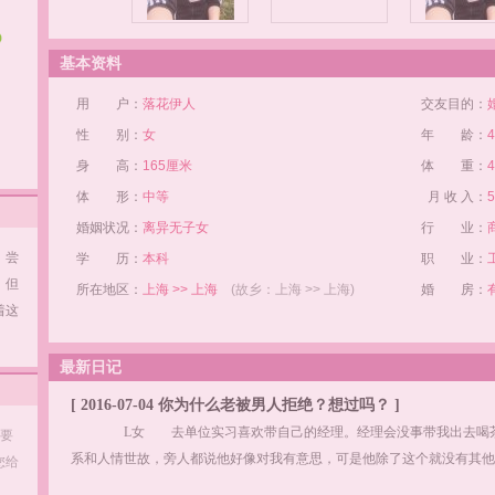
基本资料
用 户：
落花伊人
交友目的：
性 别：
女
年 龄：
身 高：
165厘米
体 重：
体 形：
中等
月 收 入：
婚姻状况：
离异无子女
行 业：
，尝
学 历：
本科
职 业：
，但
所在地区：
上海 >> 上海
(故乡：上海 >> 上海)
婚 房：
着这
最新日记
[ 2016-07-04 你为什么老被男人拒绝？想过吗？ ]
L女 去单位实习喜欢带自己的经理。经理会没事带我出去喝茶
友要
系和人情世故，旁人都说他好像对我有意思，可是他除了这个就没有其他
您给