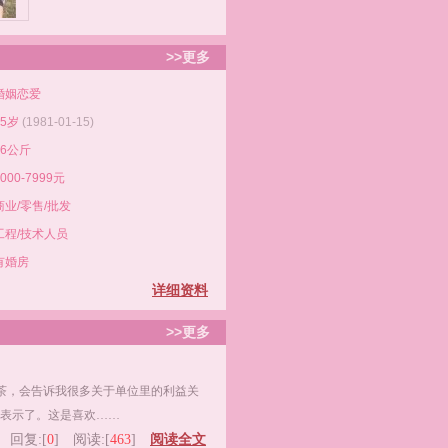
>>更多
婚姻恋爱
45岁
(1981-01-15)
46公斤
5000-7999元
商业/零售/批发
工程/技术人员
有婚房
详细资料
>>更多
，会告诉我很多关于单位里的利益关
表示了。这是喜欢……
阅读全文
回复:[
0
] 阅读:[
463
]