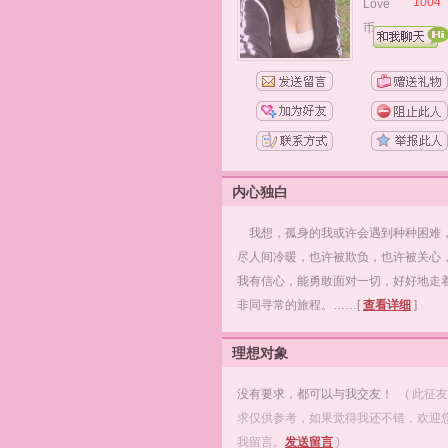
1004
Love
币：
内心独白
我想，孤身的我或许会遇到种种困难
尽人间冷暖，也许被欺负，也许被关心
我有信心，能勇敢面对一切，好好地走
非同寻常的旅程。……[
查看详细
]
理想对象
没有要求，都可以与我交友！
( 此征
求仅供参考，如果觉得我还不错，欢迎
我留言。
发送留言
)