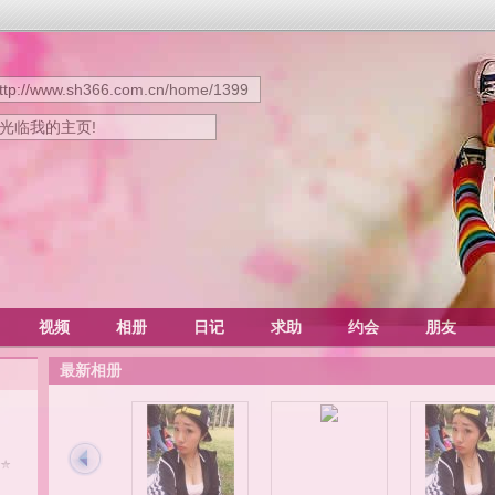
ttp://www.sh366.com.cn/home/1399
迎光临我的主页!
视频
相册
日记
求助
约会
朋友
最新相册