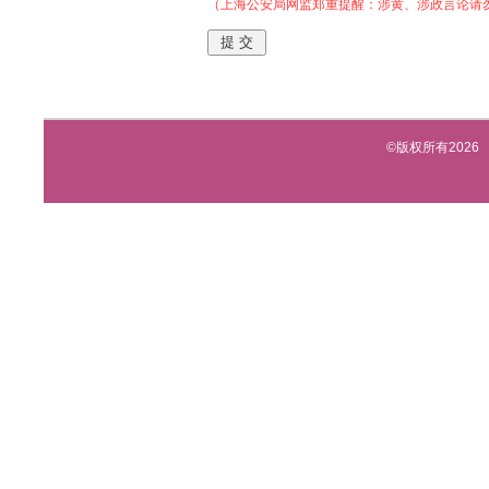
（上海公安局网监郑重提醒：涉黄、涉政言论请
©版权所有2026 上