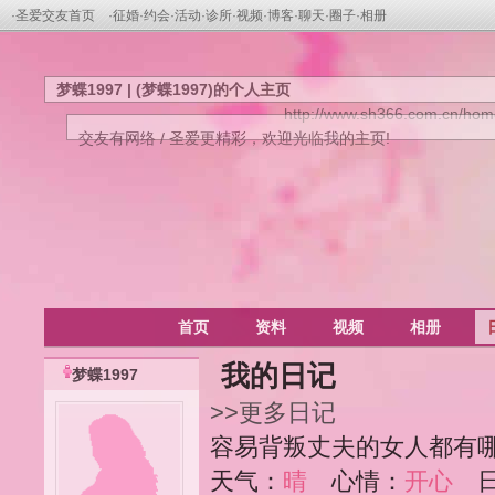
·
圣爱交友首页
·
征婚
·
约会
·
活动
·
诊所
·
视频
·
博客
·
聊天
·
圈子
·
相册
梦蝶1997 | (梦蝶1997)的个人主页
http://www.sh366.com.cn/ho
交友有网络 / 圣爱更精彩，欢迎光临我的主页!
首页
资料
视频
相册
我的日记
梦蝶1997
>>更多日记
容易背叛丈夫的女人都有
天气：
晴
心情：
开心
日