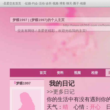
·
圣爱交友首页
·
征婚
·
约会
·
活动
·
诊所
·
视频
·
博客
·
聊天
·
圈子
·
相册
梦蝶1997 | (梦蝶1997)的个人主页
http://www.sh366.com.cn/ho
交友有网络 / 圣爱更精彩，欢迎光临我的主页!
首页
资料
视频
相册
我的日记
梦蝶1997
>>更多日记
你的生活中有没有遇到你
天气：
晴
心情：
开心
日