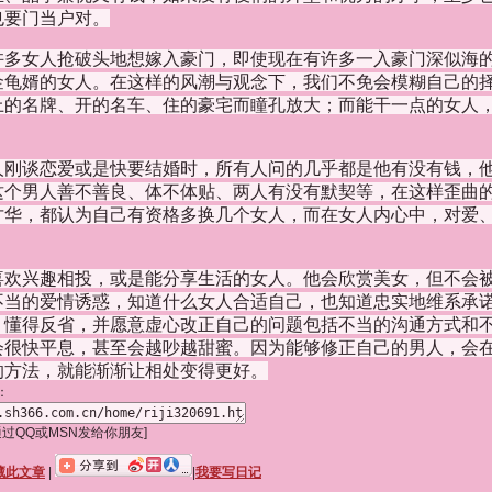
也要门当户对。
许多女人抢破头地想嫁入豪门，即使现在有许多一入豪门深似海
金龟婿的女人。在这样的风潮与观念下，我们不免会模糊自己的
上的名牌、开的名车、住的豪宅而瞳孔放大；而能干一点的女人
人刚谈恋爱或是快要结婚时，所有人问的几乎都是他有没有钱，
这个男人善不善良、体不体贴、两人有没有默契等，在这样歪曲
才华，都认为自己有资格多换几个女人，而在女人内心中，对爱
喜欢兴趣相投，或是能分享生活的女人。他会欣赏美女，但不会
不当的爱情诱惑，知道什么女人合适自己，也知道忠实地维系承
，懂得反省，并愿意虚心改正自己的问题包括不当的沟通方式和
会很快平息，甚至会越吵越甜蜜。因为能够修正自己的男人，会
的方法，就能渐渐让相处变得更好。
：
,通过QQ或MSN发给你朋友]
藏此文章
|
|
我要写日记