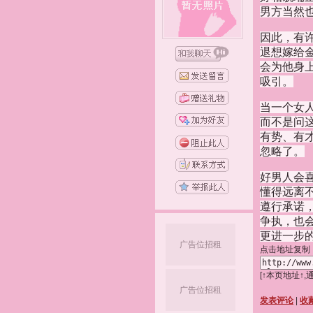
男方当然
因此，有
退想嫁给
会为他身
吸引。
当一个女
而不是问
有势、有
忽略了。
好男人会
懂得远离
遵行承诺
争执，也
更进一步
广告位招租
点击地址复制
[↑本页地址↑
广告位招租
发表评论
|
收