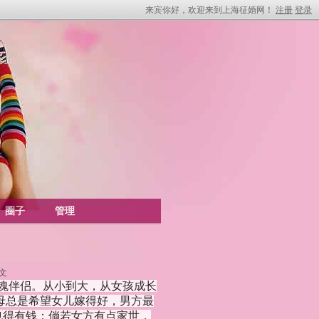
来宾你好，欢迎来到上海征婚网！
注册
登录
圈子
管理
文
灵魂伴侣。从小到大，从女孩成长
母总是希望女儿嫁得好，男方最
也得有钱；倘若女方有点家世，