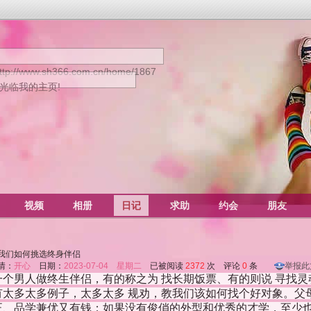
ttp://www.sh366.com.cn/home/1867
迎光临我的主页!
视频
相册
日记
求助
约会
朋友
我们如何挑选终身伴侣
情：
开心
日期：
2023-07-04 星期二
已被阅读
2372
次 评论
0
条
举报此
一个男人做终生伴侣，有的称之为 找长期饭票、有的则说 寻找
有太多太多例子，太多太多 规劝，教我们该如何找个好对象。父
正、品学兼优又有钱；如果没有俊俏的外型和优秀的才学，至少