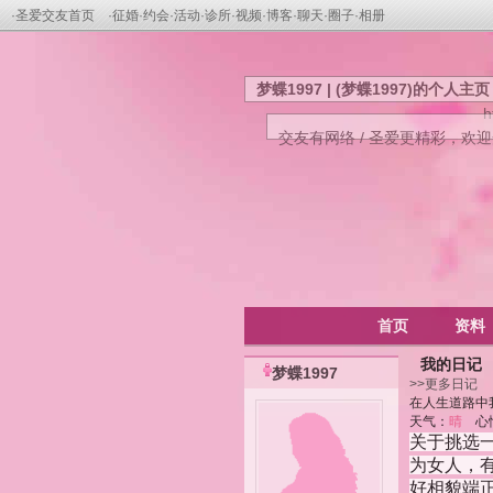
·
圣爱交友首页
·
征婚
·
约会
·
活动
·
诊所
·
视频
·
博客
·
聊天
·
圈子
·
相册
梦蝶1997 | (梦蝶1997)的个人主页
h
交友有网络 / 圣爱更精彩，欢
首页
资料
我的日记
梦蝶1997
>>更多日记
在人生道路中
天气：
晴
心
关于挑选
为女人，
好相貌端