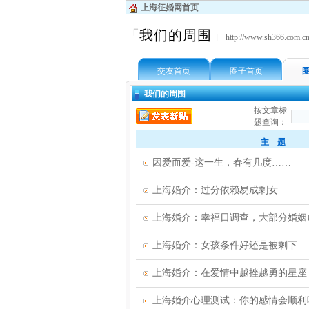
上海征婚网首页
「
我们的周围
」
http://www.sh366.com.cn
交友首页
圈子首页
我们的周围
按文章标
题查询：
主 题
因爱而爱-这一生，春有几度……
上海婚介：过分依赖易成剩女
上海婚介：幸福日调查，大部分婚姻
上海婚介：女孩条件好还是被剩下
上海婚介：在爱情中越挫越勇的星座
上海婚介心理测试：你的感情会顺利