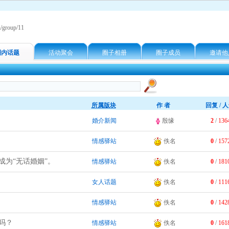
/group/11
圈内话题
活动聚会
圈子相册
圈子成员
邀请他
所属版块
作 者
回复 / 
婚介新闻
殷缘
2
/
136
情感驿站
佚名
0
/
157
成为“无话婚姻”。
情感驿站
佚名
0
/
181
女人话题
佚名
0
/
111
情感驿站
佚名
0
/
142
吗？
情感驿站
佚名
0
/
161